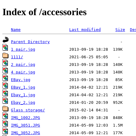
Index of /accessories
Name
Last modified
Size
De
Parent Directory
1 pair.jpg
1111/
2 pair.jpg
4 pair.jpg
EBay.jpg
EBay_1.jpg
Ebay_1.jpg
Ebay_2.jpg
Glass storage/
IMG_1002.JPG
IMG_3051.JPG
IMG_3052.JPG