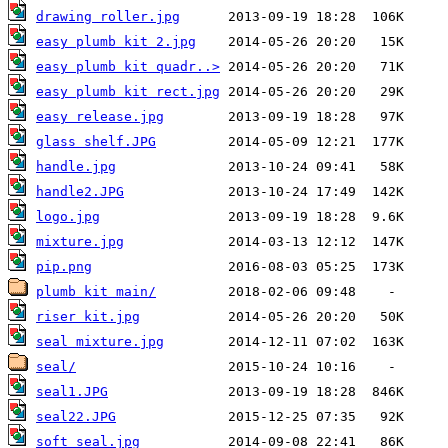
drawing roller.jpg
easy plumb kit 2.jpg
easy plumb kit quadr..>
easy plumb kit rect.jpg
easy release.jpg
glass shelf.JPG
handle.jpg
handle2.JPG
logo.jpg
mixture.jpg
pip.png
plumb kit main/
riser kit.jpg
seal mixture.jpg
seal/
seal1.JPG
seal22.JPG
soft seal.jpg