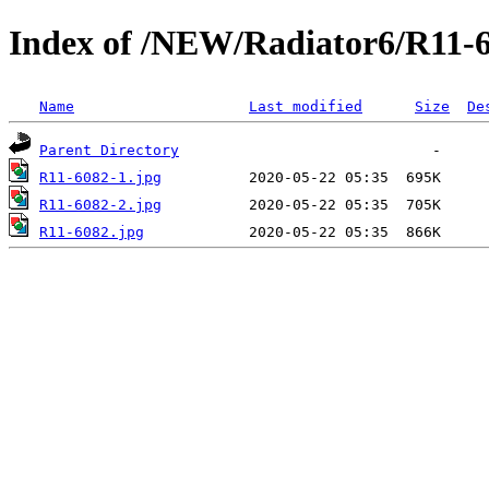
Index of /NEW/Radiator6/R11-
Name
Last modified
Size
De
Parent Directory
R11-6082-1.jpg
R11-6082-2.jpg
R11-6082.jpg