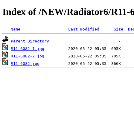
Index of /NEW/Radiator6/R11-
Name
Last modified
Size
De
Parent Directory
R11-6082-1.jpg
R11-6082-2.jpg
R11-6082.jpg