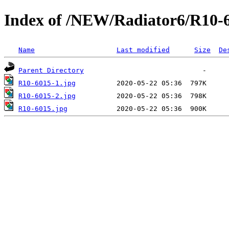
Index of /NEW/Radiator6/R10-
Name
Last modified
Size
De
Parent Directory
R10-6015-1.jpg
R10-6015-2.jpg
R10-6015.jpg