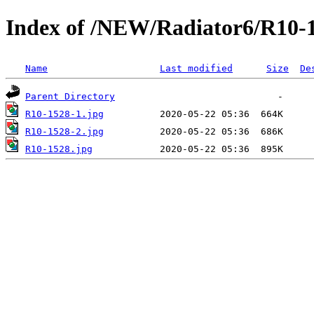
Index of /NEW/Radiator6/R10-
Name
Last modified
Size
De
Parent Directory
R10-1528-1.jpg
R10-1528-2.jpg
R10-1528.jpg