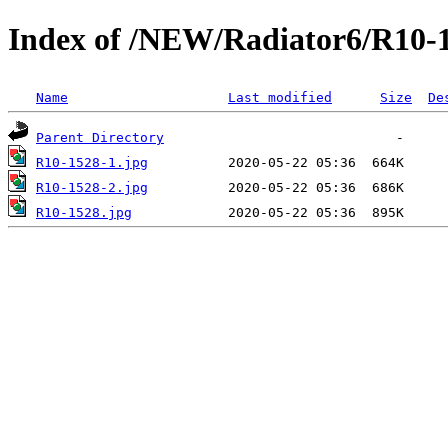
Index of /NEW/Radiator6/R10-
Name
Last modified
Size
De
Parent Directory
R10-1528-1.jpg
R10-1528-2.jpg
R10-1528.jpg