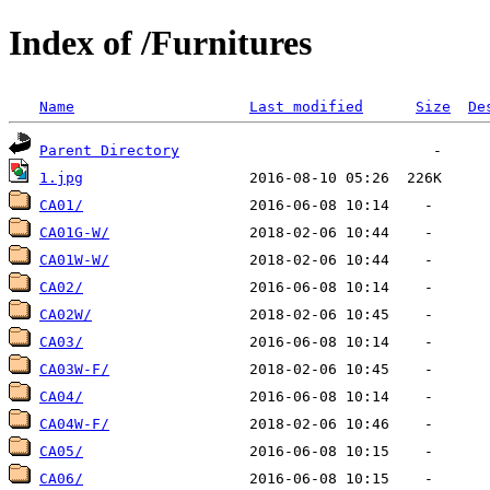
Index of /Furnitures
Name
Last modified
Size
De
Parent Directory
1.jpg
CA01/
CA01G-W/
CA01W-W/
CA02/
CA02W/
CA03/
CA03W-F/
CA04/
CA04W-F/
CA05/
CA06/