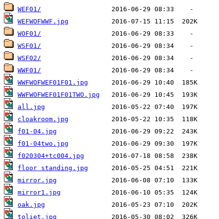
WEF01/
WEFWOFWWF.jpg
WOF01/
WSF01/
WSF02/
WWF01/
WWFWOFWEF01F01.jpg
WWFWOFWEF01F01TWO.jpg
all.jpg
cloakroom.jpg
f01-04.jpg
f01-04two.jpg
f020304+tc004.jpg
floor standing.jpg
mirror.jpg
mirror1.jpg
oak.jpg
toliet.jpg