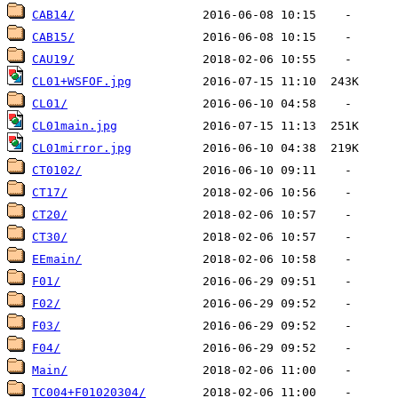
CAB14/
CAB15/
CAU19/
CL01+WSFOF.jpg
CL01/
CL01main.jpg
CL01mirror.jpg
CT0102/
CT17/
CT20/
CT30/
EEmain/
F01/
F02/
F03/
F04/
Main/
TC004+F01020304/