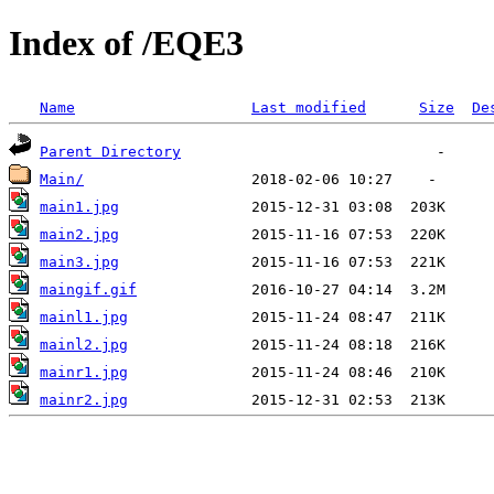
Index of /EQE3
Name
Last modified
Size
De
Parent Directory
Main/
main1.jpg
main2.jpg
main3.jpg
maingif.gif
mainl1.jpg
mainl2.jpg
mainr1.jpg
mainr2.jpg