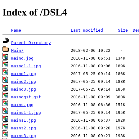
Index of /DSL4
Name
Last modified
Size
De
Parent Directory
Main/
maind.jpg
maind1-1.jpg
maind1.jpg
maind2.jpg
maind3.jpg
maindgif.gif
mains.jpg
mains1-1.jpg
mains1.jpg
mains2.jpg
mains3.jpg