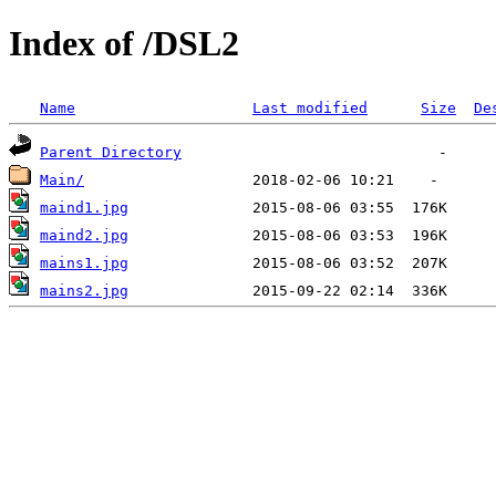
Index of /DSL2
Name
Last modified
Size
De
Parent Directory
Main/
maind1.jpg
maind2.jpg
mains1.jpg
mains2.jpg