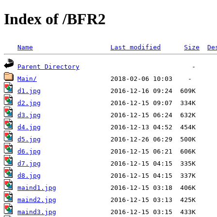
Index of /BFR2
Name
Last modified
Size
De
Parent Directory
Main/
d1.jpg
d2.jpg
d3.jpg
d4.jpg
d5.jpg
d6.jpg
d7.jpg
d8.jpg
maind1.jpg
maind2.jpg
maind3.jpg