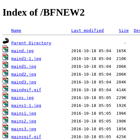
Index of /BFNEW2
Name
Last modified
Size
De
Parent Directory
maind.jpg
maind1-1.jpg
maind1.jpg
maind2.jpg
maind3.jpg
maindgif.gif
mains.jpg
mains1-1.jpg
mains1.jpg
mains2.jpg
mains3.jpg
mainsgif.gif