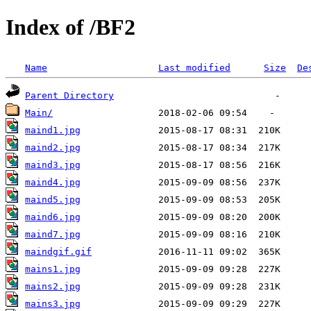
Index of /BF2
Name
Last modified
Size
De
Parent Directory
Main/
maind1.jpg
maind2.jpg
maind3.jpg
maind4.jpg
maind5.jpg
maind6.jpg
maind7.jpg
maindgif.gif
mains1.jpg
mains2.jpg
mains3.jpg